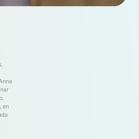
,
 Anna
onar
o.
, en
sada