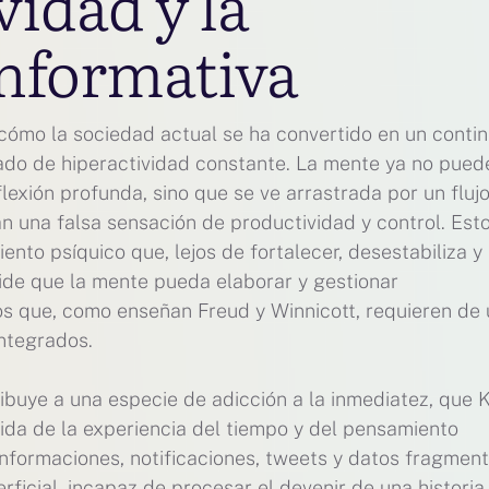
vidad y la
informativa
cómo la sociedad actual se ha convertido en un conti
ado de hiperactividad constante. La mente ya no pued
lexión profunda, sino que se ve arrastrada por un fluj
n una falsa sensación de productividad y control. Esto
to psíquico que, lejos de fortalecer, desestabiliza y
ide que la mente pueda elaborar y gestionar
os que, como enseñan Freud y Winnicott, requieren de
integrados.
ibuye a una especie de adicción a la inmediatez, que 
da de la experiencia del tiempo y del pensamiento
informaciones, notificaciones, tweets y datos fragmen
rficial, incapaz de procesar el devenir de una historia