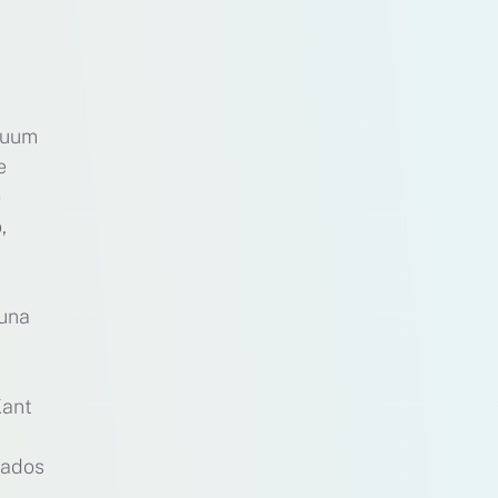
nuum
e
o
,
 una
Kant
tados