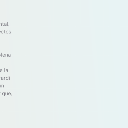
a
ntal,
ectos
plena
e la
rardi
un
y que,