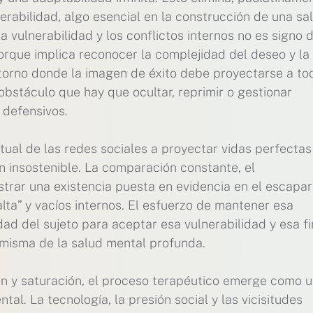
nerabilidad, algo esencial en la construcción de una sa
a vulnerabilidad y los conflictos internos no es signo 
orque implica reconocer la complejidad del deseo y la
entorno donde la imagen de éxito debe proyectarse a to
obstáculo que hay que ocultar, reprimir o gestionar
 defensivos.
tual de las redes sociales a proyectar vidas perfectas
ón insostenible. La comparación constante, el
trar una existencia puesta en evidencia en el escapa
alta” y vacíos internos. El esfuerzo de mantener esa
ad del sujeto para aceptar esa vulnerabilidad y esa fi
e misma de la salud mental profunda.
n y saturación, el proceso terapéutico emerge como 
al. La tecnología, la presión social y las vicisitudes