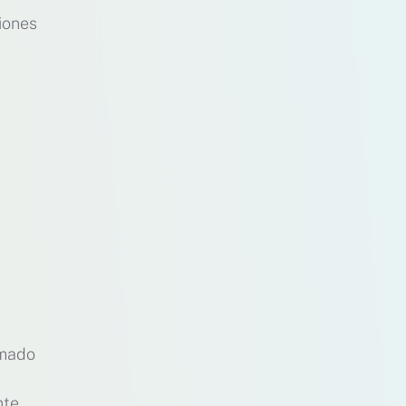
ciones
rmado
nte,