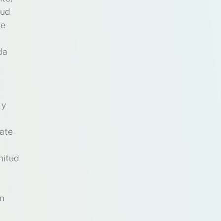
lud
de
da
 y
rate
nitud
un