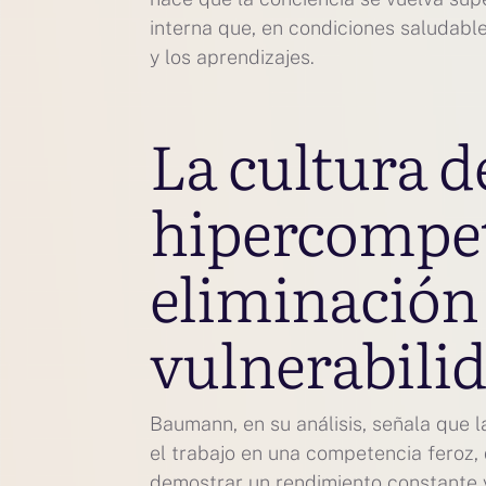
interna que, en condiciones saludables
y los aprendizajes.
La cultura d
hipercompet
eliminación 
vulnerabili
Baumann, en su análisis, señala que 
el trabajo en una competencia feroz, 
demostrar un rendimiento constante y 