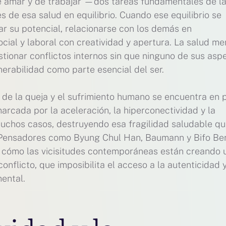
de amar y de trabajar —dos tareas fundamentales de l
 de esa salud en equilibrio. Cuando ese equilibrio se
ar su potencial, relacionarse con los demás en
social y laboral con creatividad y apertura. La salud me
stionar conflictos internos sin que ninguno de sus asp
nerabilidad como parte esencial del ser.
 de la queja y el sufrimiento humano se encuentra en 
arcada por la aceleración, la hiperconectividad y la
muchos casos, destruyendo esa fragilidad saludable qu
r. Pensadores como Byung Chul Han, Baumann y Bifo Be
e cómo las vicisitudes contemporáneas están creando 
onflicto, que imposibilita el acceso a la autenticidad 
mental.