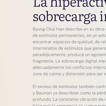
La hiperacti
sobrecarga 
Byung Chul Han describe en su obra 
de estímulos permanentes, en un est
encontrar espacios de quietud, de ref
interminable de estímulos que genera
paradójicamente, produce un agotamien
fragmenta. La sobrecarga digital imp
adecuadamente los conflictos intern
zona de calma y distensión para ser 
El exceso de estímulos también contr
y Bauman ya describían como la pérdi
profundo. La constante vibración de 
hace que la conciencia se vuelva supe